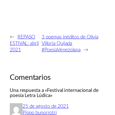
←
REPASO
3 poemas inéditos de Olivia
ESTIVAL: abril
Villoria Quijada
2021
#PoesíaVenezolana
→
Comentarios
Una respuesta a «Festival internacional de
poesía Letra Lúdica»
25 de agosto de 2021
Pippo bunorrotri