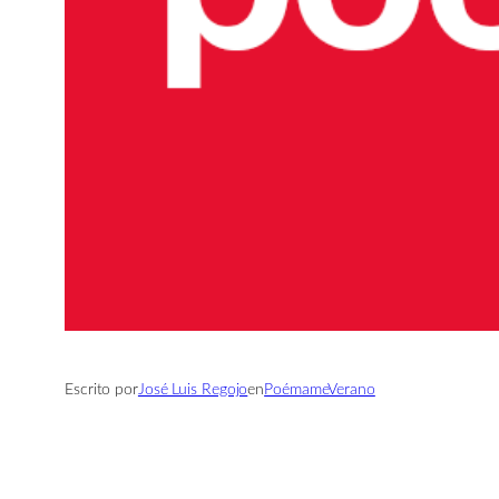
Escrito por
José Luis Regojo
en
PoémameVerano