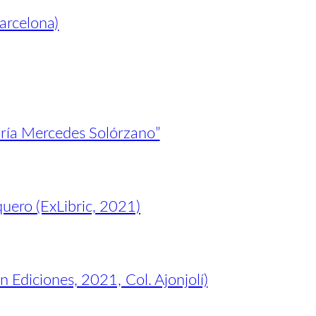
arcelona)
aría Mercedes Solórzano”
uero (ExLibric, 2021)
n Ediciones, 2021, Col. Ajonjolí)