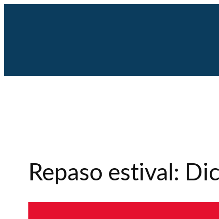
Saltar
al
contenido
Repaso estival: D