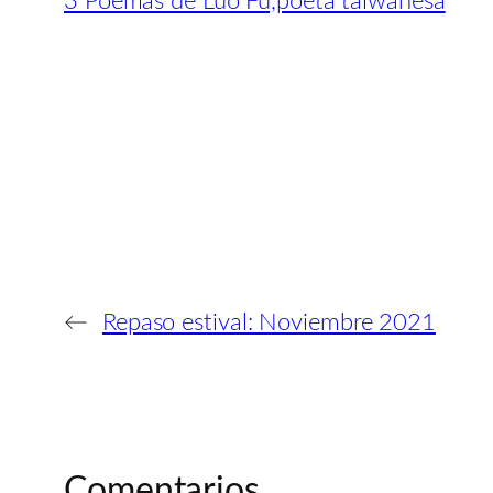
3 Poemas de Luo Fu,poeta taiwanesa
←
Repaso estival: Noviembre 2021
Comentarios