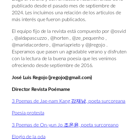
publicado desde el pasado mes de septiembre de
2024. Les incluimos una relación de los artículos de
más interés que fueron publicados.
El equipo fijo de la revista está compuesto por @osvid
, @aldapascuzzo , @horten , @ze_pequenho ,
@marielacordero , @mariaprieto y @jlregojo .
Esperamos que pasen un agradable verano y disfruten
con la lectura de la buena poesía que les venimos
ofreciendo desde septiembre de 2016.
José Luis Regojo (jregojo@gmail.com)
Director Revista Poémame
3 Poemas de Jae-nam Kang 강재남, poeta surcoreana
Poesía protesta
3 Poemas de On-yun Jo 조온윤, poeta surcoreano
Elogio de la oda