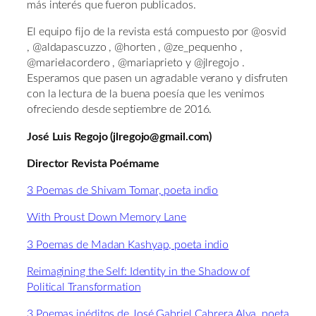
más interés que fueron publicados.
El equipo fijo de la revista está compuesto por @osvid
, @aldapascuzzo , @horten , @ze_pequenho ,
@marielacordero , @mariaprieto y @jlregojo .
Esperamos que pasen un agradable verano y disfruten
con la lectura de la buena poesía que les venimos
ofreciendo desde septiembre de 2016.
José Luis Regojo (jlregojo@gmail.com)
Director Revista Poémame
3 Poemas de Shivam Tomar, poeta indio
With Proust Down Memory Lane
3 Poemas de Madan Kashyap, poeta indio
Reimagining the Self: Identity in the Shadow of
Political Transformation
3 Poemas inéditos de José Gabriel Cabrera Alva, poeta