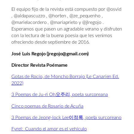
El equipo fijo de la revista está compuesto por @osvid
, @aldapascuzzo , @horten , @ze_pequenho ,
@marielacordero , @mariaprieto y @jlregojo .
Esperamos que pasen un agradable verano y disfruten
con la lectura de la buena poesía que les venimos
ofreciendo desde septiembre de 2016.
José Luis Regojo (jregojo@gmail.com)
Director Revista Poémame
Gotas de Rocío, de Moncho Borrajo (Le Canarien Ed.
2022)
3 Poemas de Ju-ri Oh오주리, poeta surcoreana
Cinco poemas de Rosario de Acuña
3 Poemas de Jeong-lock Lee이정록, poeta surcoreano
Fyrel: Cuando el amor es el vehículo