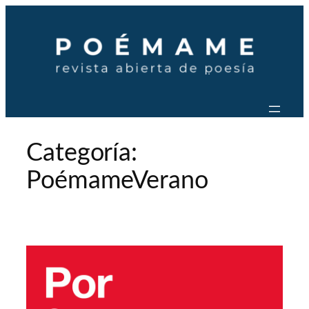
Saltar
al
contenido
Categoría:
PoémameVerano