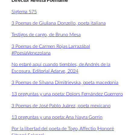
Director Revista Poémame
Siglema 575
3 Poemas de Giuliana Donzello, poeta italiana
Testigos de cargo, de Bruno Mesa
3 Poemas de Carmen Rojas Larrazábal
#PoesíaVenezolana
No estaré aquí cuando tiembles, de Andrés de la
Escosura. Editorial Adarve, 2024
3 Poemas de Silvana Dimitrievska, poeta macedonia
13 preguntas y una poeta: Dolors Fernández Guerrero
3 Poemas de José Pablo Juárez, poeta mexicano
13 preguntas y una poeta: Ana Nayra Gorrin
Por la libertad del poeta de Togo, Affectio (Honoré