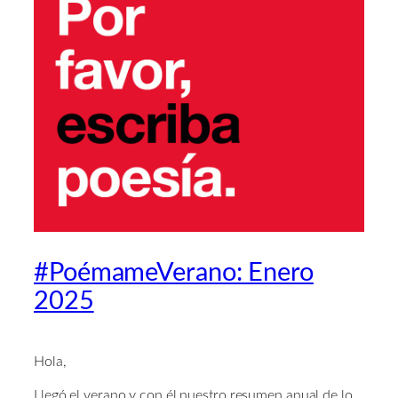
#PoémameVerano: Enero
2025
Hola,
Llegó el verano y con él nuestro resumen anual de lo