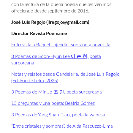
con la lectura de la buena poesía que les venimos
ofreciendo desde septiembre de 2016.
José Luis Regojo (jlregojo@gmail.com)
Director Revista Poémame
Entrevista a Raquel Lojendio, soprano y novelista
3 Poemas de Soon-Hyun Lee 이 순 현, poeta
surcoreana
Notas y relatos desde Candelaria, de José Luis Regojo
(Ed. Fuerte Letra, 2025)
3 Poemas de Min Jo 조 민, poeta surcoreana
13 preguntas y una poeta: Beatriz Gómez
3 Poemas de Yang Shan-Tsun, poeta taiwanesa
“Entre cristales y sombras”, de Alda Pascuzzo-Lima