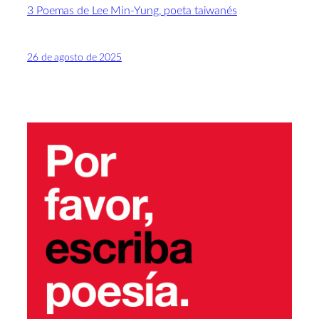
3 Poemas de Lee Min-Yung, poeta taiwanés
26 de agosto de 2025