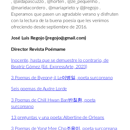
, @aldapascuzzo , @horten , @ze_pequenho ,
@marielacordero , @mariaprieto y @jlregojo .
Esperamos que pasen un agradable verano y disfruten
con la lectura de la buena poesía que les venimos
ofreciendo desde septiembre de 2016.
José Luis Regojo (jregojo@gmail.com)
Director Revista Poémame
Inocente, hasta que se demuestre lo contrario, de
Beatriz Gómez (Ed. ExpressArte, 2023)
3 Poemas de Byeong-il Le이병일, poeta surcoreano
Seis poemas de Audre Lorde
3 Poemas de Chill Hwan Ban반칠환, poeta
surcoreano
13 preguntas y una poeta: Albertine de Orleans
3 Poemas de Yong Mee Cho조용미, poeta surcoreana