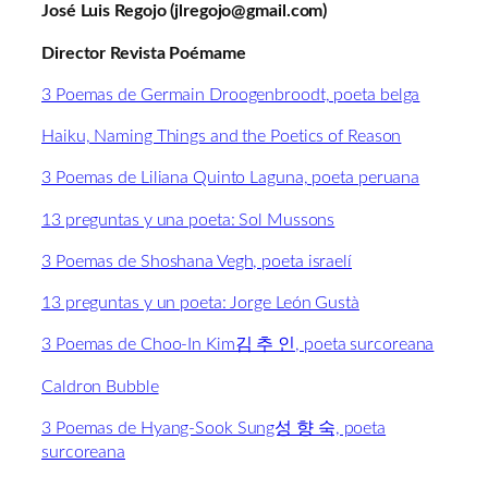
José Luis Regojo (jlregojo@gmail.com)
Director Revista Poémame
3 Poemas de Germain Droogenbroodt, poeta belga
Haiku, Naming Things and the Poetics of Reason
3 Poemas de Liliana Quinto Laguna, poeta peruana
13 preguntas y una poeta: Sol Mussons
3 Poemas de Shoshana Vegh, poeta israelí
13 preguntas y un poeta: Jorge León Gustà
3 Poemas de Choo-In Kim김 추 인, poeta surcoreana
Caldron Bubble
3 Poemas de Hyang-Sook Sung성 향 숙, poeta
surcoreana