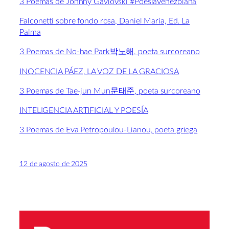
3 Poemas de Johnny Gavlovski #PoesíaVenezolana
Falconetti sobre fondo rosa, Daniel María, Ed. La
Palma
3 Poemas de No-hae Park박노해, poeta surcoreano
INOCENCIA PÁEZ, LA VOZ DE LA GRACIOSA
3 Poemas de Tae-jun Mun문태준, poeta surcoreano
INTELIGENCIA ARTIFICIAL Y POESÍA
3 Poemas de Eva Petropoulou-Lianou, poeta griega
12 de agosto de 2025