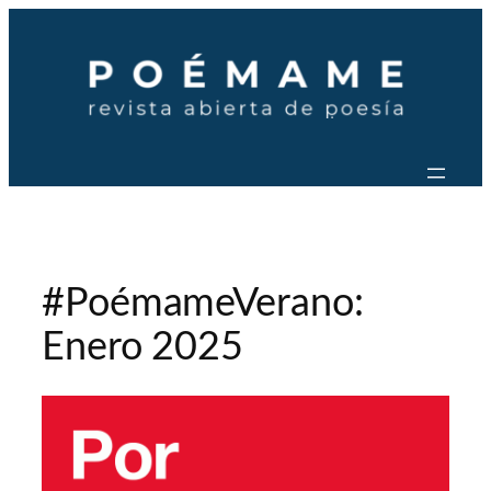
Saltar
al
contenido
#PoémameVerano:
Enero 2025