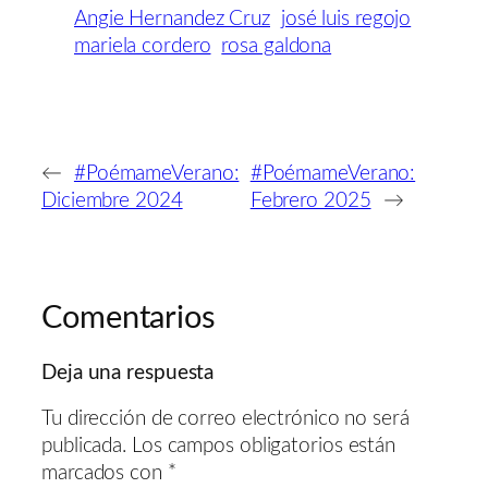
Angie Hernandez Cruz
josé luis regojo
mariela cordero
rosa galdona
←
#PoémameVerano:
#PoémameVerano:
Diciembre 2024
Febrero 2025
→
Comentarios
Deja una respuesta
Tu dirección de correo electrónico no será
publicada.
Los campos obligatorios están
marcados con
*