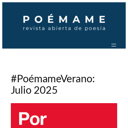
Saltar
al
contenido
#PoémameVerano:
Julio 2025