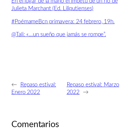
En el lugar de la mano el ímpetu de un río de
Julieta Marchant (Ed. Liliputienses)
#PoémameBcn primavera: 24 febrero, 19h.
@Tali: «…un sueño que jamás se rompe”.
←
Repaso estival:
Repaso estival: Marzo
Enero 2022
2022
→
Comentarios