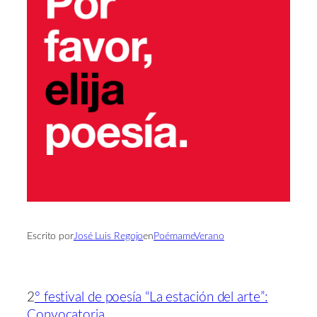
Escrito por
José Luis Regojo
en
PoémameVerano
2
º festival de poesía “La estación del arte”:
Convocatoria