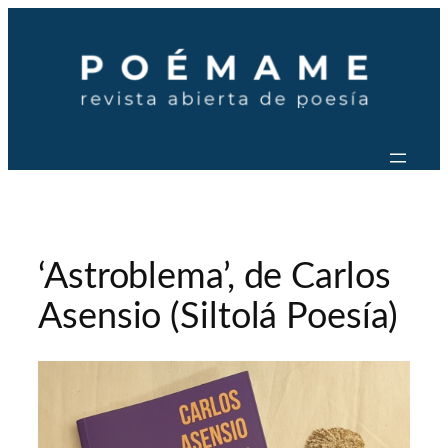
Saltar
al
contenido
‘Astroblema’, de Carlos
Asensio (Siltolá Poesía)