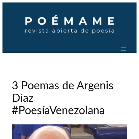
Saltar
al
contenido
3 Poemas de Argenis
Díaz
#PoesíaVenezolana