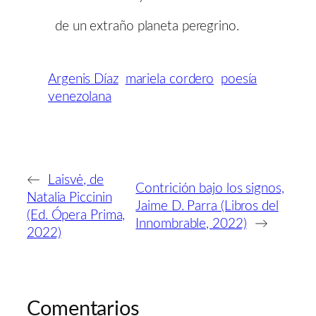
de un extraño planeta peregrino.
Argenis Díaz
mariela cordero
poesía
venezolana
←
Laisvė, de
Contrición bajo los signos,
Natalia Piccinin
Jaime D. Parra (Libros del
(Ed. Ópera Prima,
Innombrable, 2022)
→
2022)
Comentarios