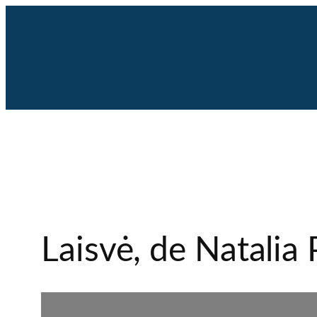
Saltar
al
contenido
Laisvė, de Natalia