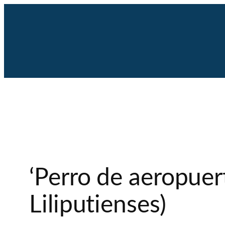
Saltar
al
contenido
‘Perro de aeropuer
Liliputienses)