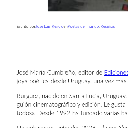
Escrito por
José Luis Regojo
en
Poetas del mundo
, 
Reseñas
José María Cumbreño, editor de
Ediciones
joya poética desde Uruguay, una vez más
Burguez, nacido en Santa Lucía, Uruguay, es
guión cinematográfico y edición. Le gusta
todos». Desde 1992 ha fundado varias band
Ha publicado:
Finlandia
, 2006.
El gran Alg