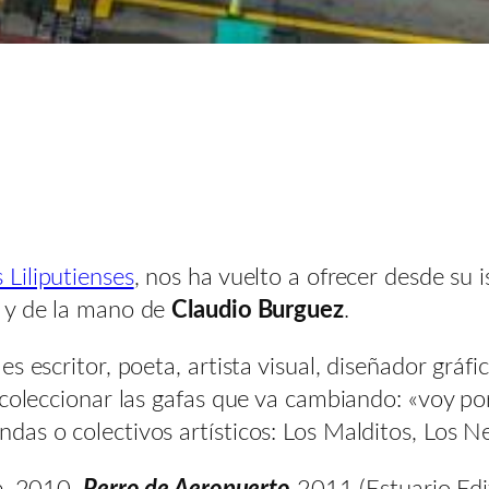
 Liliputienses
, nos ha vuelto a ofrecer desde su
, y de la mano de
Claudio Burguez
.
 escritor, poeta, artista visual, diseñador gráfic
 coleccionar las gafas que va cambiando: «voy po
as o colectivos artísticos: Los Malditos, Los N
o
, 2010.
Perro de Aeropuerto
2011 (Estuario Edi