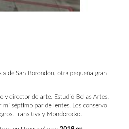
 isla de San Borondón, otra pequeña gran
o y director de arte. Estudió Bellas Artes,
r mi séptimo par de lentes. Los conservo
egros, Transitiva y Mondorocko.
tora en Uruguay) y en
2019 en