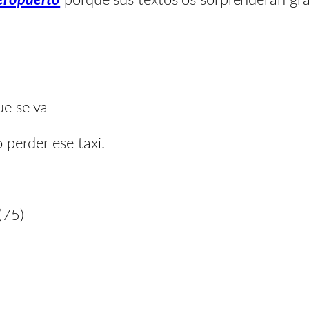
ue se va
 perder ese taxi.
(75)