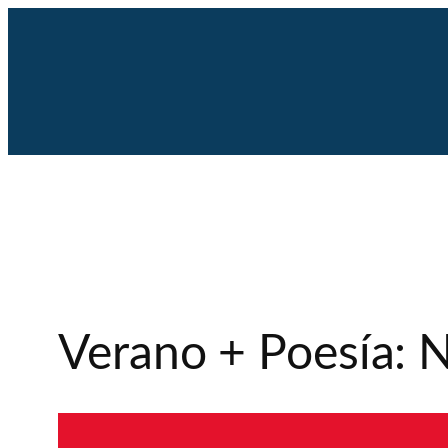
Saltar
al
contenido
Verano + Poesía: