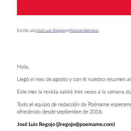
Escrito por
José Luis Regojo
en
PoémameVerano
Hola,
Llegó el mes de agosto y con él nuestro resumen a
Este mes la revista saldrá tres veces a la semana d
Todo el equipo de redacción de Poémame esperamos 
ofreciendo desde septiembre de 2016.
José Luis Regojo (jlregojo@poemame.com)