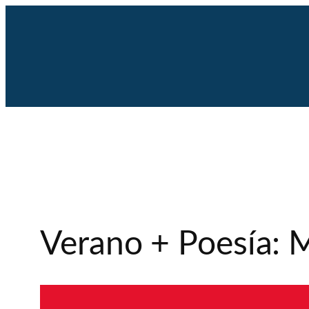
Saltar
al
contenido
Verano + Poesía: