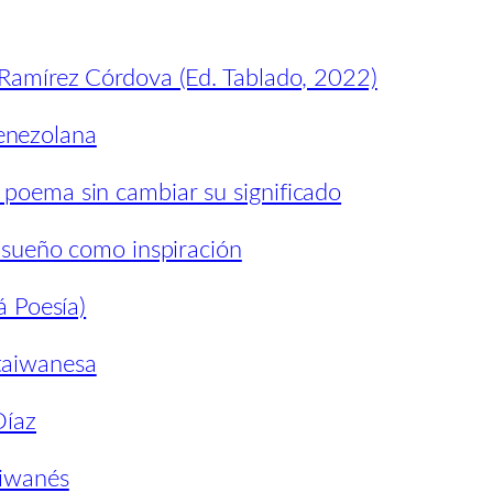
o Ramírez Córdova (Ed. Tablado, 2022)
enezolana
 poema sin cambiar su significado
ueño como inspiración
á Poesía)
taiwanesa
Díaz
aiwanés