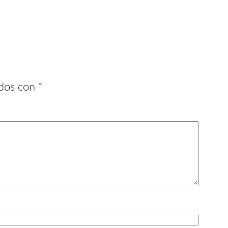
ados con
*