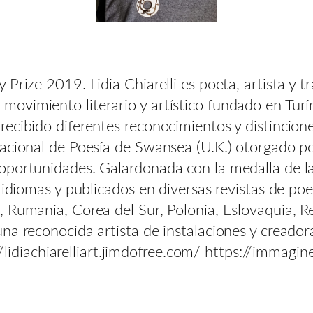
ize 2019. Lidia Chiarelli es poeta, artista y trad
ovimiento literario y artístico fundado en Turí
cibido diferentes reconocimientos y distinciones
acional de Poesía de Swansea (U.K.) otorgado por
oportunidades. Galardonada con la medalla de la
idiomas y publicados en diversas revistas de poes
 Rumania, Corea del Sur, Polonia, Eslovaquia, Rep
na reconocida artista de instalaciones y creadora
://lidiachiarelliart.jimdofree.com/ https://immag