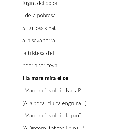
fugint del dolor
i de la pobresa.
Si tu fossis nat
a la seva terra
la tristesa d’ell
podria ser teva.
I la mare mira el cel
-Mare, què vol dir, Nadal?
(A la boca, ni una engruna…)
-Mare, què vol dir, la pau?
(A l’entorn, tot foc i runa…)