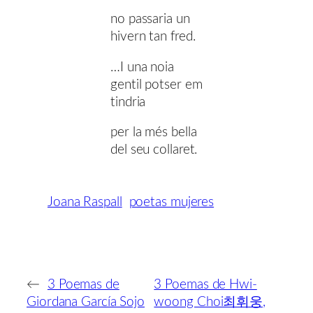
no passaria un
hivern tan fred.
…I una noia
gentil potser em
tindria
per la més bella
del seu collaret.
Joana Raspall
poetas mujeres
←
3 Poemas de
3 Poemas de Hwi-
Giordana García Sojo
woong Choi최휘웅,