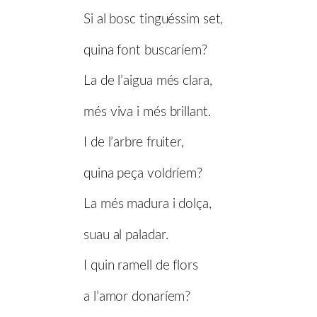
Si al bosc tinguéssim set,
quina font buscaríem?
La de l’aigua més clara,
més viva i més brillant.
I de l’arbre fruiter,
quina peça voldríem?
La més madura i dolça,
suau al paladar.
I quin ramell de flors
a l’amor donaríem?