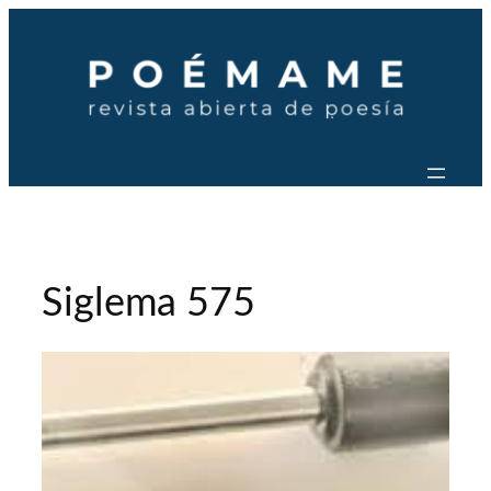
Saltar
al
contenido
Siglema 575