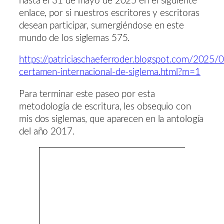
hasta el 31 de mayo de 2025 en el siguiente
enlace, por si nuestros escritores y escritoras
desean participar, sumergiéndose en este
mundo de los siglemas 575.
https://patriciaschaeferroder.blogspot.com/2025/
certamen-internacional-de-siglema.html?m=1
Para terminar este paseo por esta
metodología de escritura, les obsequio con
mis dos siglemas, que aparecen en la antología
del año 2017.
BLUES
B
alada 
alma,
arraiga
a la tier
de sueñ