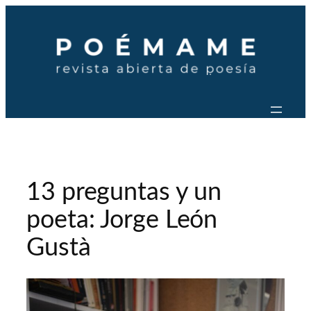
Saltar
al
contenido
13 preguntas y un
poeta: Jorge León
Gustà