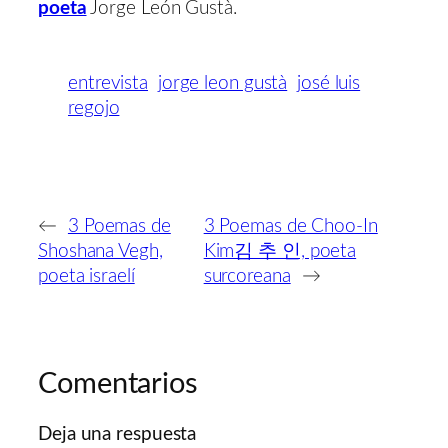
poeta
Jorge León Gustà.
entrevista
jorge leon gustà
josé luis
regojo
←
3 Poemas de
3 Poemas de Choo-In
Shoshana Vegh,
Kim김 추 인, poeta
poeta israelí
surcoreana
→
Comentarios
Deja una respuesta