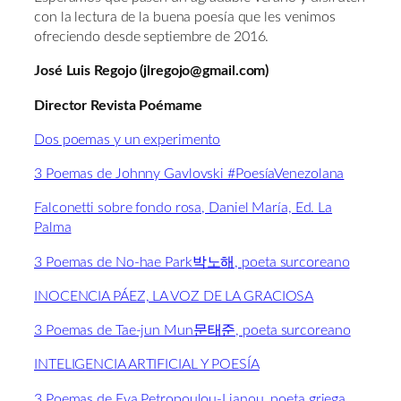
con la lectura de la buena poesía que les venimos
ofreciendo desde septiembre de 2016.
José Luis Regojo (jlregojo@gmail.com)
Director Revista Poémame
Dos poemas y un experimento
3 Poemas de Johnny Gavlovski #PoesíaVenezolana
Falconetti sobre fondo rosa, Daniel María, Ed. La
Palma
3 Poemas de No-hae Park박노해, poeta surcoreano
INOCENCIA PÁEZ, LA VOZ DE LA GRACIOSA
3 Poemas de Tae-jun Mun문태준, poeta surcoreano
INTELIGENCIA ARTIFICIAL Y POESÍA
3 Poemas de Eva Petropoulou-Lianou, poeta griega