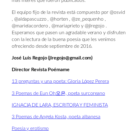
más interés que fueron publicados.
El equipo fijo de la revista está compuesto por @osvid
, @aldapascuzzo , @horten , @ze_pequenho ,
@marielacordero , @mariaprieto y @jlregojo .
Esperamos que pasen un agradable verano y disfruten
con la lectura de la buena poesía que les venimos
ofreciendo desde septiembre de 2016.
José Luis Regojo (jlregojo@gmail.com)
Director Revista Poémame
13 preguntas y una poeta: Gloria López Perera
3 Poemas de Eun Oh오은, poeta surcoreano
IGNACIA DE LARA, ESCRITORA Y FEMINISTA
3 Poemas de Angela Kosta, poeta albanesa
Poesía y erotismo