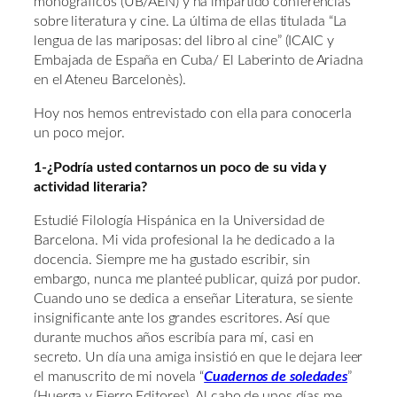
monográficos (UB/AEN) y ha impartido conferencias
sobre literatura y cine. La última de ellas titulada “La
lengua de las mariposas: del libro al cine” (ICAIC y
Embajada de España en Cuba/ El Laberinto de Ariadna
en el Ateneu Barcelonès).
Hoy nos hemos entrevistado con ella para conocerla
un poco mejor.
1-¿Podría usted contarnos un poco de su vida y
actividad literaria?
Estudié Filología Hispánica en la Universidad de
Barcelona. Mi vida profesional la he dedicado a la
docencia. Siempre me ha gustado escribir, sin
embargo, nunca me planteé publicar, quizá por pudor.
Cuando uno se dedica a enseñar Literatura, se siente
insignificante ante los grandes escritores. Así que
durante muchos años escribía para mí, casi en
secreto. Un día una amiga insistió en que le dejara leer
el manuscrito de mi novela “
Cuadernos de soledades
”
(Huerga y Fierro Editores). Al cabo de unos días me