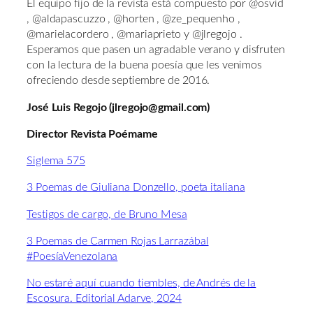
El equipo fijo de la revista está compuesto por @osvid
, @aldapascuzzo , @horten , @ze_pequenho ,
@marielacordero , @mariaprieto y @jlregojo .
Esperamos que pasen un agradable verano y disfruten
con la lectura de la buena poesía que les venimos
ofreciendo desde septiembre de 2016.
José Luis Regojo (jlregojo@gmail.com)
Director Revista Poémame
Siglema 575
3 Poemas de Giuliana Donzello, poeta italiana
Testigos de cargo, de Bruno Mesa
3 Poemas de Carmen Rojas Larrazábal
#PoesíaVenezolana
No estaré aquí cuando tiembles, de Andrés de la
Escosura. Editorial Adarve, 2024