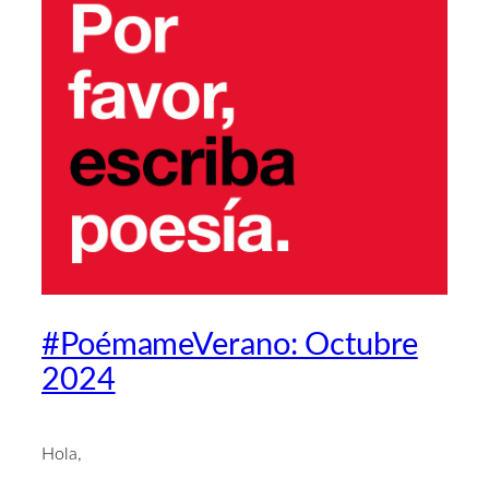
#PoémameVerano: Octubre
2024
Hola,