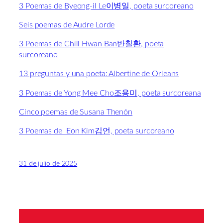
3 Poemas de Byeong-il Le이병일, poeta surcoreano
Seis poemas de Audre Lorde
3 Poemas de Chill Hwan Ban반칠환, poeta
surcoreano
13 preguntas y una poeta: Albertine de Orleans
3 Poemas de Yong Mee Cho조용미, poeta surcoreana
Cinco poemas de Susana Thenón
3 Poemas de Eon Kim김언, poeta surcoreano
31 de julio de 2025