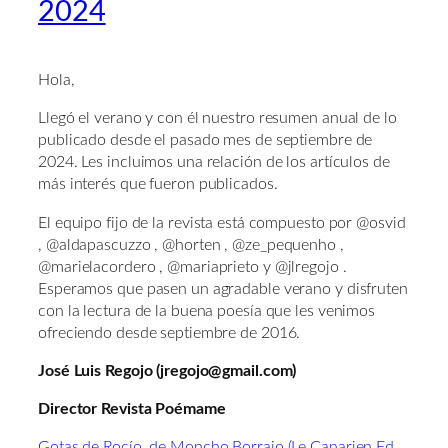
2024
Hola,
Llegó el verano y con él nuestro resumen anual de lo
publicado desde el pasado mes de septiembre de
2024. Les incluimos una relación de los artículos de
más interés que fueron publicados.
El equipo fijo de la revista está compuesto por @osvid
, @aldapascuzzo , @horten , @ze_pequenho ,
@marielacordero , @mariaprieto y @jlregojo .
Esperamos que pasen un agradable verano y disfruten
con la lectura de la buena poesía que les venimos
ofreciendo desde septiembre de 2016.
José Luis Regojo (jregojo@gmail.com)
Director Revista Poémame
Gotas de Rocío, de Moncho Borrajo (Le Canarien Ed.