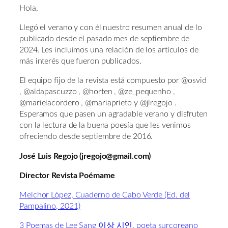
Hola,
Llegó el verano y con él nuestro resumen anual de lo
publicado desde el pasado mes de septiembre de
2024. Les incluimos una relación de los artículos de
más interés que fueron publicados.
El equipo fijo de la revista está compuesto por @osvid
, @aldapascuzzo , @horten , @ze_pequenho ,
@marielacordero , @mariaprieto y @jlregojo .
Esperamos que pasen un agradable verano y disfruten
con la lectura de la buena poesía que les venimos
ofreciendo desde septiembre de 2016.
José Luis Regojo (jregojo@gmail.com)
Director Revista Poémame
Melchor López, Cuaderno de Cabo Verde (Ed. del
Pampalino, 2021)
3 Poemas de Lee Sang 이상 시인, poeta surcoreano