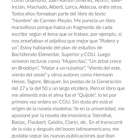
como Unamuno, Juan Ramón Jiménez, Azorín, Valle-
Inclán, Machado, Alberti, Lorca, Aldecoa, entre otros.
Todos ellos formaban parte del libro de texto
“Nombre” de Carmen Pleyán. Me parecía un libro
maravilloso porque había un fragmento de cada
escritor según el tema que se tratase, por ejemplo, si
nos enseñaban el adjetivo que mejor que “Platero y
yo”. Estoy hablando del plan de estudios de
Bachillerato Elemental, Superior y COU. Luego
vinieron lecturas como “Mujercitas”, “Un árbol crece
en Brooklyn”, “Matar a un ruiseñor”, “Viento del este,
viento del oeste” y otros autores como Hermann
Hesse, Tagore, Bécquer, los poetas de la Generación
del 27 y la del 50 y un largo etcétera. Pero el libro que
me alimentó más el alma fue el “Quijote”, lo leí por
primera vez entero en COU. Sin duda ahí está el
origen de la novela moderna. Ya en la universidad, me
apasioné por la novela decimonónica: Stendhal,
Balzac, Flaubert, Galdós, Clarín, etc. En el transcurrir
de la vida y después del boom latinoamericano, me
gustaba seguir las nuevas publicaciones que iban