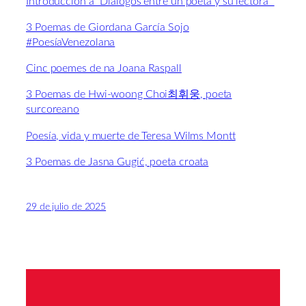
Introducción a “Diálogos entre un poeta y su lectora”
3 Poemas de Giordana García Sojo
#PoesíaVenezolana
Cinc poemes de na Joana Raspall
3 Poemas de Hwi-woong Choi최휘웅, poeta
surcoreano
Poesía, vida y muerte de Teresa Wilms Montt
3 Poemas de Jasna Gugić, poeta croata
29 de julio de 2025