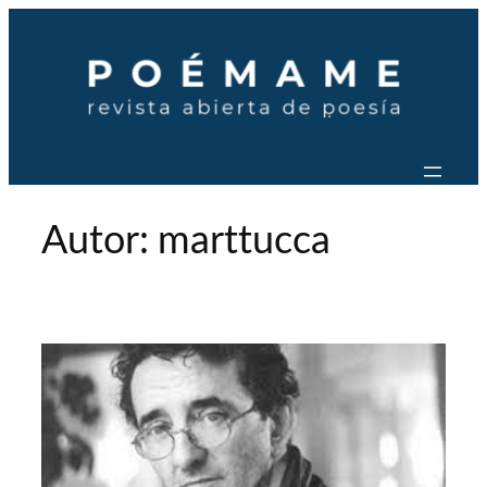
Saltar
al
contenido
Autor:
marttucca