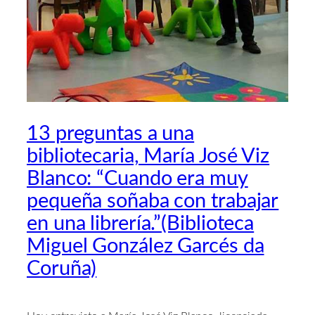
13 preguntas a una
bibliotecaria, María José Viz
Blanco: “Cuando era muy
pequeña soñaba con trabajar
en una librería.”(Biblioteca
Miguel González Garcés da
Coruña)