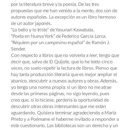
por la literatura breve y la poesía. De las tres
propuestas que me han venido a la mente, dos son de
autores españoles. La excepción es un libro hermoso
de un autor japonés.
“Lo bello y lo triste” de Yasunari Kawabata.
“Poeta en Nueva York” de Federico García Lorca.
“Réquiem por un campesino español” de Ramón J.
Sender.
Con respecto a libros que no volvería a leer, tengo que
decir que, salvo de El Quijote, que lo he leído cinco
veces, no suelo repetir la lectura de libros. Pienso que
hay tanta producción literaria que es mejor ampliar el
abanico, descubrir a nuevos autores y obras. Además,
yo tengo una norma propia: si un libro no me atrae
desde las primeras páginas, no sigo leyendo, pues
creo que, si lo hiciese, perdería la oportunidad de
descubrir otras obras interesantes que me están
aguardando. Quisiera terminar agradeciendo a María
Prieto y a Poémame el haberme invitado a responder a
este cuestionario. Las bibliotecas son un derecho y un