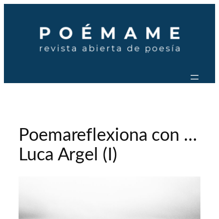
Saltar
al
contenido
Poemareflexiona con …
Luca Argel (I)