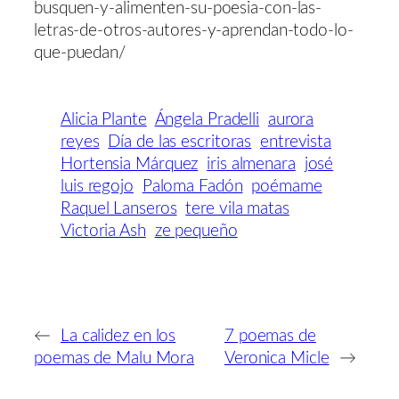
busquen-y-alimenten-su-poesia-con-las-
letras-de-otros-autores-y-aprendan-todo-lo-
que-puedan/
Alicia Plante
Ángela Pradelli
aurora
reyes
Día de las escritoras
entrevista
Hortensia Márquez
iris almenara
josé
luis regojo
Paloma Fadón
poémame
Raquel Lanseros
tere vila matas
Victoria Ash
ze pequeño
←
La calidez en los
7 poemas de
poemas de Malu Mora
Veronica Micle
→