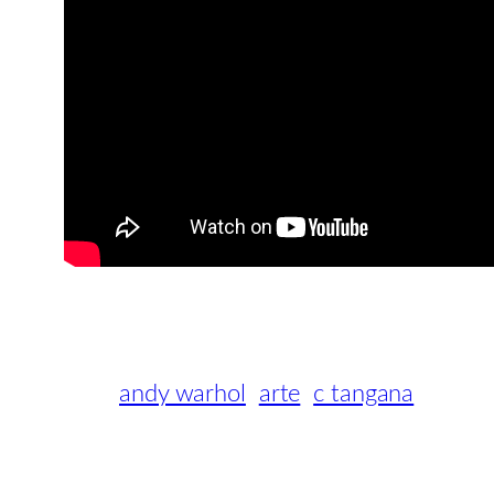
andy warhol
arte
c tangana