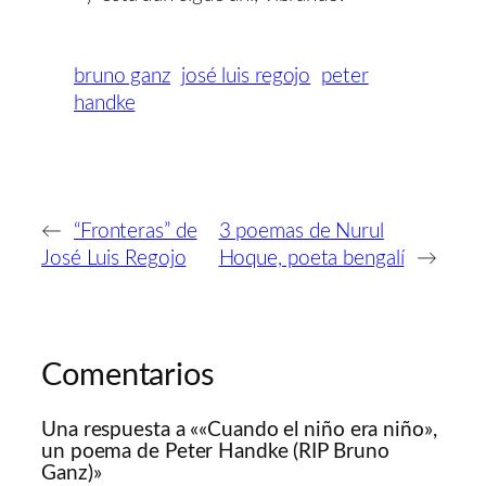
bruno ganz
josé luis regojo
peter
handke
←
“Fronteras” de
3 poemas de Nurul
José Luis Regojo
Hoque, poeta bengalí
→
Comentarios
Una respuesta a ««Cuando el niño era niño»,
un poema de Peter Handke (RIP Bruno
Ganz)»