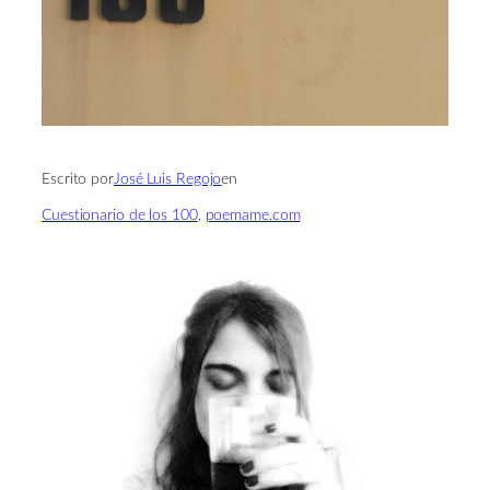
Escrito por
José Luis Regojo
en
Cuestionario de los 100
, 
poemame.com