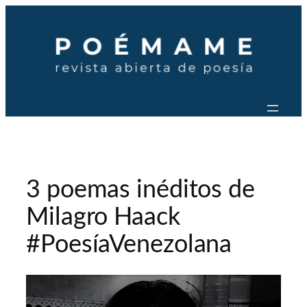
Saltar
al
contenido
3 poemas inéditos de
Milagro Haack
#PoesíaVenezolana