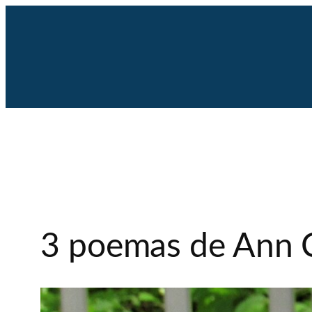
Saltar
al
contenido
3 poemas de Ann C