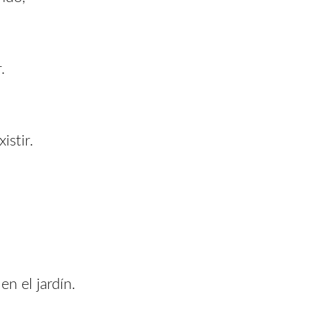
.
istir.
.
n el jardín.