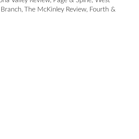
ona Valley Review, Page & Spine, West
y Branch, The McKinley Review, Fourth &