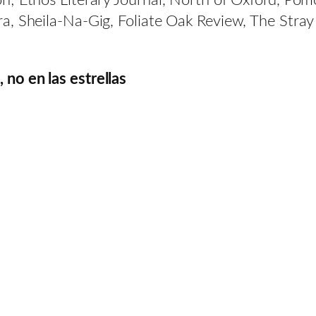
n; Ethos Literary Journal, North of Oxford, Pom
a, Sheila-Na-Gig, Foliate Oak Review, The Stra
 no en las estrellas