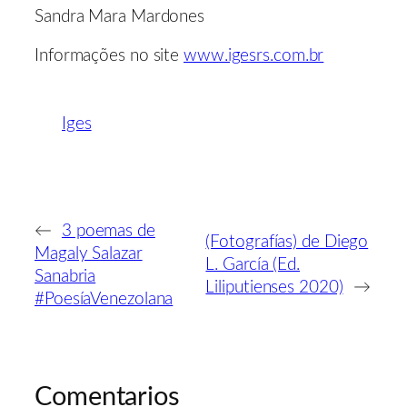
Sandra Mara Mardones
Informações no site
www.igesrs.com.br
Iges
←
3 poemas de
(Fotografías) de Diego
Magaly Salazar
L. García (Ed.
Sanabria
Liliputienses 2020)
→
#PoesíaVenezolana
Comentarios