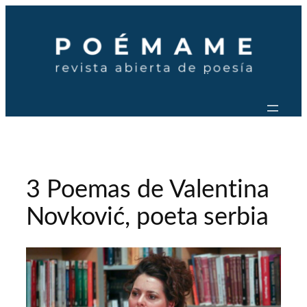
Saltar
al
contenido
3 Poemas de Valentina
Novković, poeta serbia