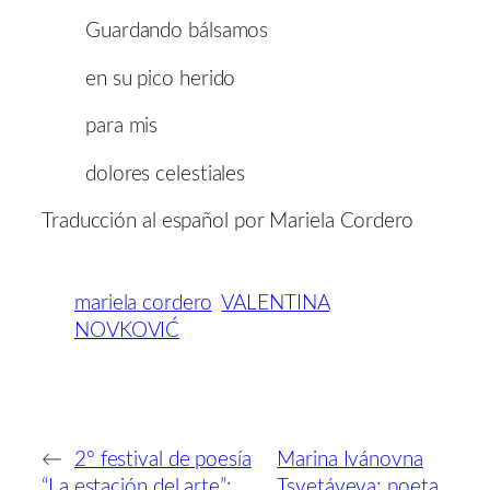
Guardando bálsamos
en su pico herido
para mis
dolores celestiales
Traducción al español por Mariela Cordero
mariela cordero
VALENTINA
NOVKOVIĆ
←
2º festival de poesía
Marina Ivánovna
“La estación del arte”:
Tsvetáyeva: poeta