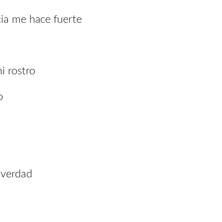
cia me hace fuerte
i rostro
o
 verdad