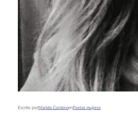
Escrito por
Mariela Cordero
en
Poetas mujeres