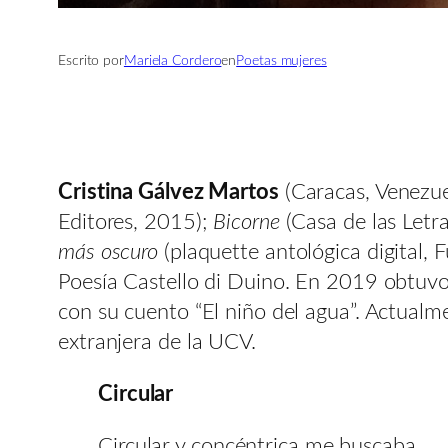
Escrito por
Mariela Cordero
en
Poetas mujeres
Cristina Gálvez Martos
(Caracas, Venezue
Editores, 2015);
Bicorne
(Casa de las Letr
más oscuro
(plaquette antológica digital
Poesía Castello di Duino. En 2019 obtuvo
con su cuento “El niño del agua”. Actual
extranjera de la UCV.
Circular
Circular y concéntrica me buscaba