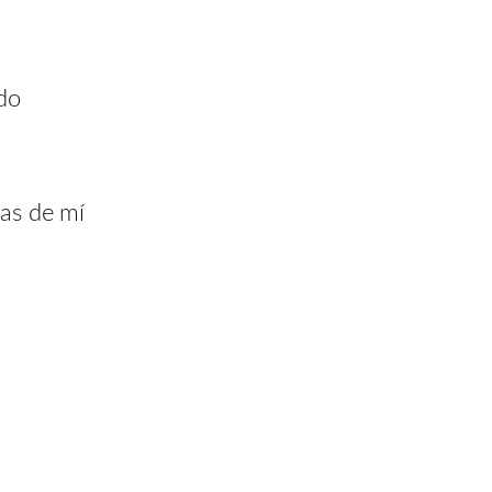
ído
ras de mí