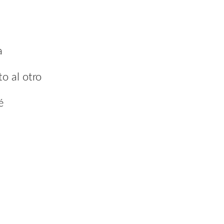
a
o al otro
é