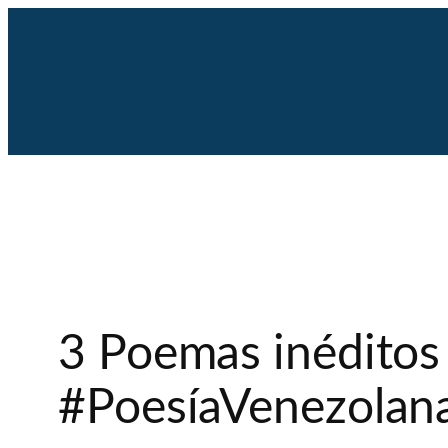
Saltar
al
contenido
3 Poemas inéditos
#PoesíaVenezolan