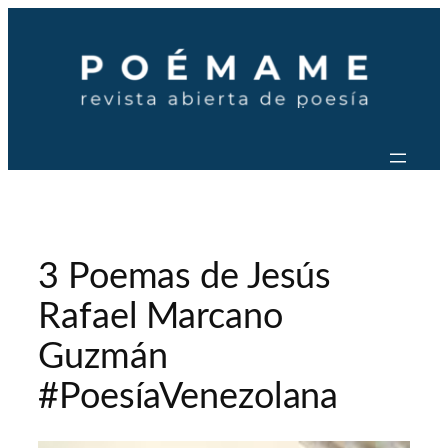
Saltar
al
contenido
3 Poemas de Jesús
Rafael Marcano
Guzmán
#PoesíaVenezolana