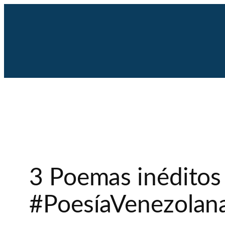
Saltar
al
contenido
3 Poemas inéditos 
#PoesíaVenezolan