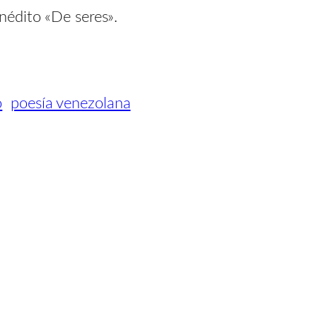
nédito «De seres».
o
poesía venezolana