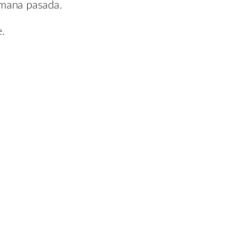
emana pasada.
e.