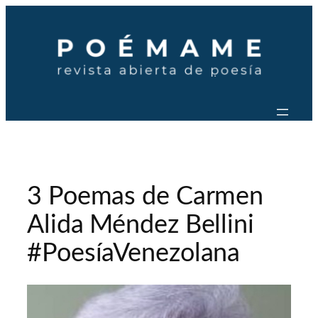
Saltar
al
contenido
3 Poemas de Carmen
Alida Méndez Bellini
#PoesíaVenezolana