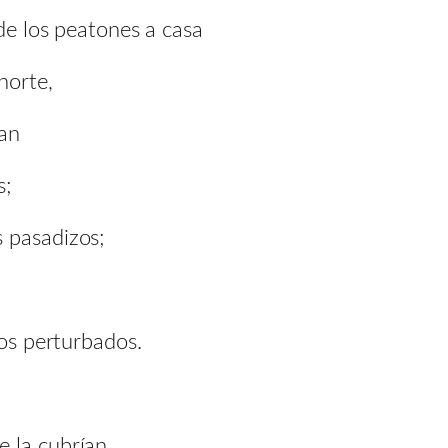
 de los peatones a casa
norte,
man
s;
 pasadizos;
ios perturbados.
e la cubrían