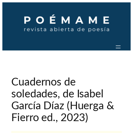
Saltar
al
contenido
Cuadernos de
soledades, de Isabel
García Díaz (Huerga &
Fierro ed., 2023)