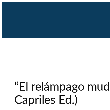
Saltar
al
contenido
“El relámpago mudo
Capriles Ed.)