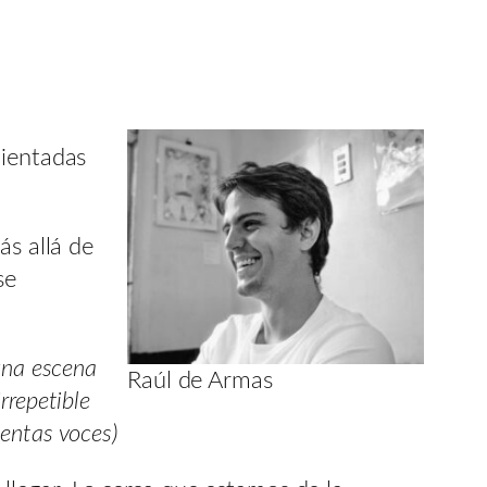
bientadas
ás allá de
se
 una escena
Raúl de Armas
rrepetible
ientas voces)