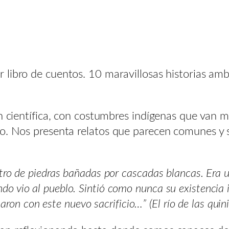
 libro de cuentos. 10 maravillosas historias am
n científica, con costumbres indígenas que van m
co. Nos presenta relatos que parecen comunes y 
eatro de piedras bañadas por cascadas blancas. Era
do vio al pueblo. Sintió como nunca su existencia i
n con este nuevo sacrificio…” (El río de las quin