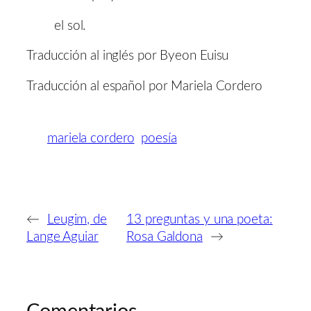
el sol.
Traducción al inglés por Byeon Euisu
Traducción al español por Mariela Cordero
mariela cordero
poesía
←
Leugim, de
13 preguntas y una poeta:
Lange Aguiar
Rosa Galdona
→