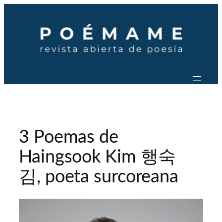
Saltar
al
contenido
3 Poemas de
Haingsook Kim 행숙
김, poeta surcoreana