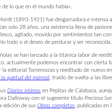
 de lo que en el mundo había».
 Montt (1893-1921) fue desgarradora e intensa a
 tan solo 28 años, una existencia llena de pasione
elesco, agitado, movido por sentimientos tan con
arlo todo o el deseo de perdurar y ser reconocida.
añolas se han lanzado a la titánica labor de reed
to, actualmente podemos encontrar con cierta fa
r la editorial Torremozas y reeditado de nuevo 
 la quietud del mármol
, traído de vuelta a las lib
sus
Diarios íntimos
en Pepitas de Calabaza, aunqu
ora Dalloway con el sugerente título
Preciosa Sa
la edición de sus
Obras completas
, publicadas en 