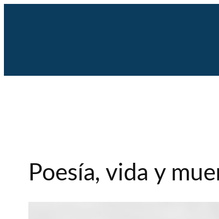
Saltar
al
contenido
Poesía, vida y mu