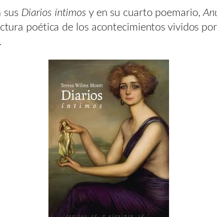
n sus
Diarios íntimos
y en su cuarto poemario,
An
ectura poética de los acontecimientos vividos po
.