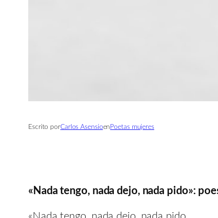
Escrito por
Carlos Asensio
en
Poetas mujeres
«Nada tengo, nada dejo, nada pido»: poe
«Nada tengo, nada dejo, nada pido.