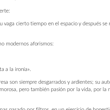
erte:
tu vaga cierto tiempo en el espacio y después se 
omo modernos aforismos:
a a la ironía».
eresa son siempre desgarrados y ardientes; su aut
orosa, pero también pasión por la vida, por la m
as pasado por filtros, en un ejercicio de honest