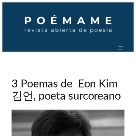
Saltar
al
contenido
3 Poemas de Eon Kim
김언, poeta surcoreano