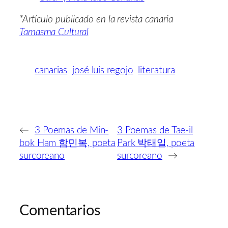
*Artículo publicado en la revista canaria
Tamasma Cultural
canarias
josé luis regojo
literatura
←
3 Poemas de Min-
3 Poemas de Tae-il
bok Ham 함민복, poeta
Park 박태일, poeta
surcoreano
surcoreano
→
Comentarios