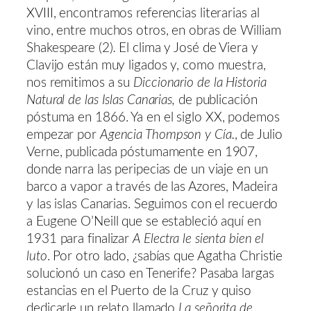
XVIII, encontramos referencias literarias al
vino, entre muchos otros, en obras de William
Shakespeare
(2)
.
El clima y José de Viera y
Clavijo están muy ligados y, como muestra,
nos remitimos a su
Diccionario de la Historia
Natural de las Islas Canarias
,
de publicación
póstuma en 1866. Ya en el siglo XX, podemos
empezar por
Agencia Thompson y Cía.
, de Julio
Verne, publicada póstumamente en 1907,
donde narra las peripecias de un viaje en un
barco a vapor a través de las Azores, Madeira
y las islas Canarias. Seguimos con el recuerdo
a Eugene O’Neill que se estableció aquí en
1931 para finalizar
A Electra le sienta bien el
luto
. Por otro lado, ¿sabías que Agatha Christie
solucionó un caso en Tenerife? Pasaba largas
estancias en el Puerto de la Cruz y quiso
dedicarle un relato llamado
La señorita de