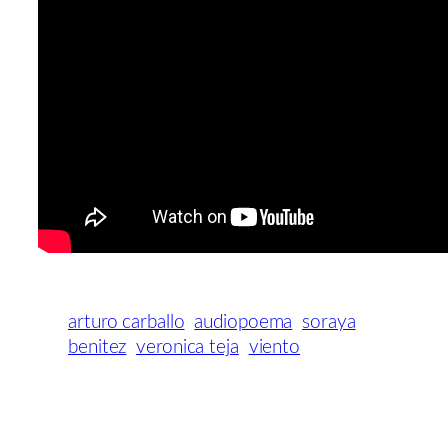
arturo carballo
audiopoema
soraya
benitez
veronica teja
viento