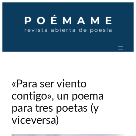
Saltar
al
contenido
«Para ser viento
contigo», un poema
para tres poetas (y
viceversa)