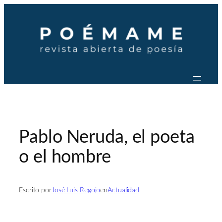
Saltar
al
contenido
Pablo Neruda, el poeta
o el hombre
Escrito por
José Luis Regojo
en
Actualidad