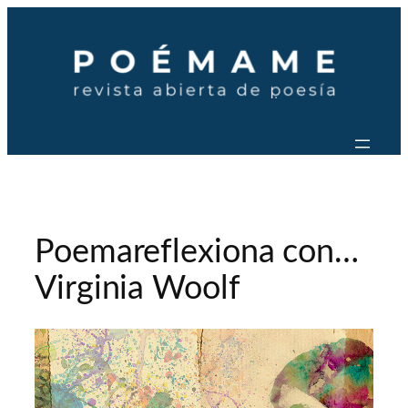
Saltar
al
contenido
Poemareflexiona con…
Virginia Woolf