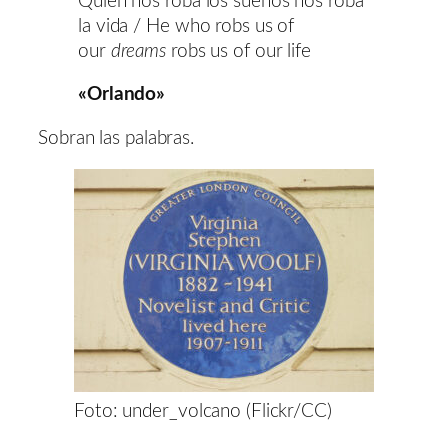
Quien nos roba los sueños nos roba
la vida / He who robs us of
our
dreams
robs us of our life
«Orlando»
Sobran las palabras.
Foto: under_volcano (Flickr/CC)