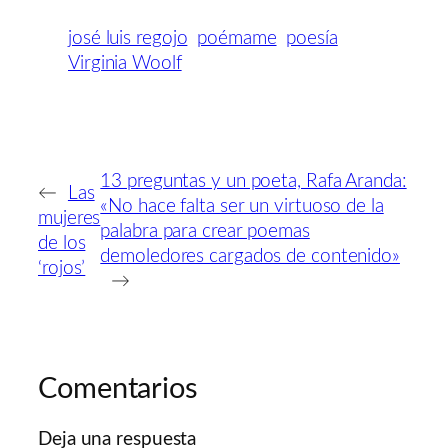
josé luis regojo
poémame
poesía
Virginia Woolf
13 preguntas y un poeta, Rafa Aranda:
←
Las
«No hace falta ser un virtuoso de la
mujeres
palabra para crear poemas
de los
demoledores cargados de contenido»
‘rojos’
→
Comentarios
Deja una respuesta