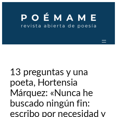
Saltar
al
contenido
13 preguntas y una
poeta, Hortensia
Márquez: «Nunca he
buscado ningún fin:
escribo por necesidad y