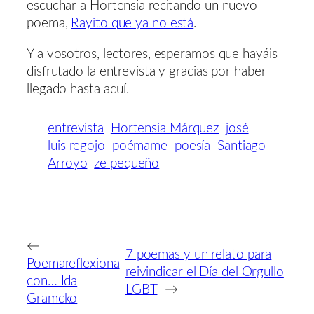
escuchar a Hortensia recitando un nuevo
poema,
Rayito que ya no está
.
Y a vosotros, lectores, esperamos que hayáis
disfrutado la entrevista y gracias por haber
llegado hasta aquí.
entrevista
Hortensia Márquez
josé
luis regojo
poémame
poesía
Santiago
Arroyo
ze pequeño
←
7 poemas y un relato para
Poemareflexiona
reivindicar el Día del Orgullo
con… Ida
LGBT
→
Gramcko