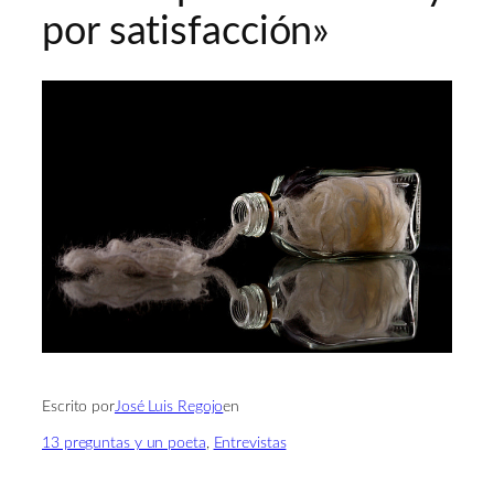
por satisfacción»
Escrito por
José Luis Regojo
en
13 preguntas y un poeta
, 
Entrevistas