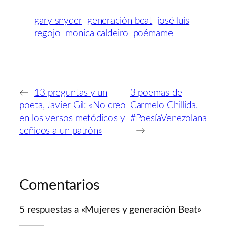
gary snyder
generación beat
josé luis
regojo
monica caldeiro
poémame
←
13 preguntas y un
3 poemas de
poeta, Javier Gil: «No creo
Carmelo Chillida.
en los versos metódicos y
#PoesíaVenezolana
ceñidos a un patrón»
→
Comentarios
5 respuestas a «Mujeres y generación Beat»