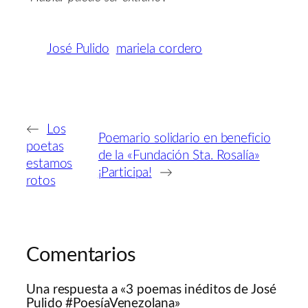
José Pulido
mariela cordero
←
Los
Poemario solidario en beneficio
poetas
de la «Fundación Sta. Rosalía»
estamos
¡Participa!
→
rotos
Comentarios
Una respuesta a «3 poemas inéditos de José
Pulido #PoesíaVenezolana»