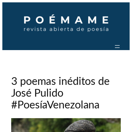
Saltar
al
contenido
3 poemas inéditos de
José Pulido
#PoesíaVenezolana