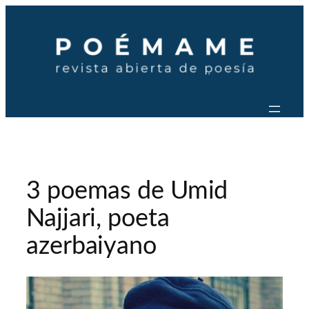
Saltar
al
contenido
3 poemas de Umid
Najjari, poeta
azerbaiyano