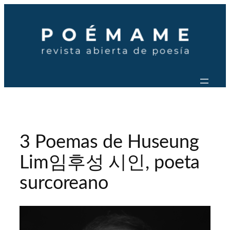
Saltar
al
contenido
3 Poemas de Huseung
Lim임후성 시인, poeta
surcoreano