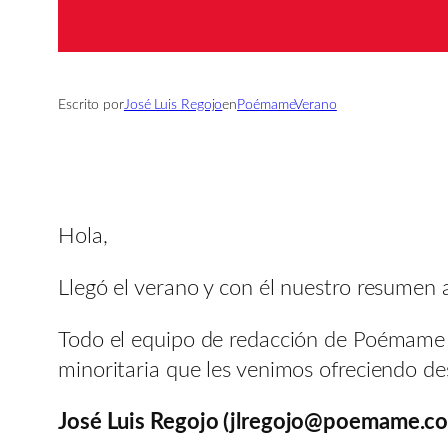
Escrito por
José Luis Regojo
en
PoémameVerano
Hola,
Llegó el verano y con él nuestro resumen 
Todo el equipo de redacción de Poémame e
minoritaria que les venimos ofreciendo d
José Luis Regojo (jlregojo@poemame.c