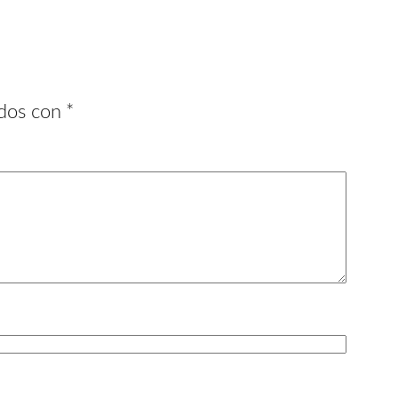
ados con
*