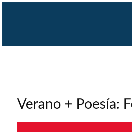
Saltar
al
contenido
Verano + Poesía: 