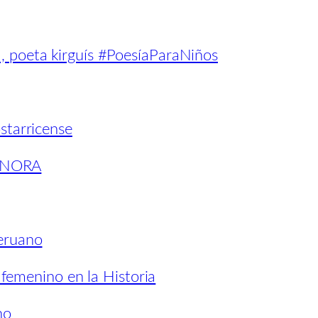
 poeta kirguís #PoesíaParaNiños
starricense
ONORA
eruano
l femenino en la Historia
no