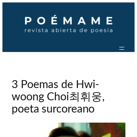
Saltar
al
contenido
3 Poemas de Hwi-
woong Choi최휘웅,
poeta surcoreano